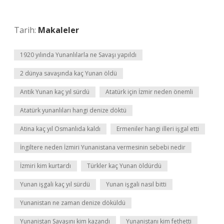
Tarih:
Makaleler
1920 yılında Yunanlılarla ne Savaşı yapıldı
2 dünya savaşında kaç Yunan öldü
Antik Yunan kaç yıl sürdü
Atatürk için İzmir neden önemli
Atatürk yunanlıları hangi denize döktü
Atina kaç yıl Osmanlıda kaldı
Ermeniler hangi illeri işgal etti
İngiltere neden İzmiri Yunanistana vermesinin sebebi nedir
İzmiri kim kurtardı
Türkler kaç Yunan öldürdü
Yunan işgali kaç yıl sürdü
Yunan işgali nasıl bitti
Yunanistan ne zaman denize döküldü
Yunanistan Savaşını kim kazandı
Yunanistanı kim fethetti