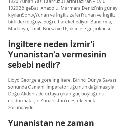
1920 Yunan Yaz TaarruzuTarihHaziran – Eylül
1920BölgeBatı Anadolu, Marmara Denizi’nin güney
kıyılarıSonuçYunan ve İngiliz zaferiYunan ve İngiliz
birlikleri doğuya doğru hareket ediyor Bandırma,
Mudanya, İzmit, Bursa ve Uşak’ın ele geçirilmesi
İngiltere neden İzmir’i
Yunanistan’a vermesinin
sebebi nedir?
Lloyd George’a göre İngiltere, Birinci Dünya Savaşı
sonunda Osmanlı İmparatorluğu’nun dağılmasıyla
Doğu Akdeniz’de ortaya çıkan güç boşluğunu
doldurmak için Yunanistan’ı desteklemek
zorundaydı.
Yunanistan ne zaman