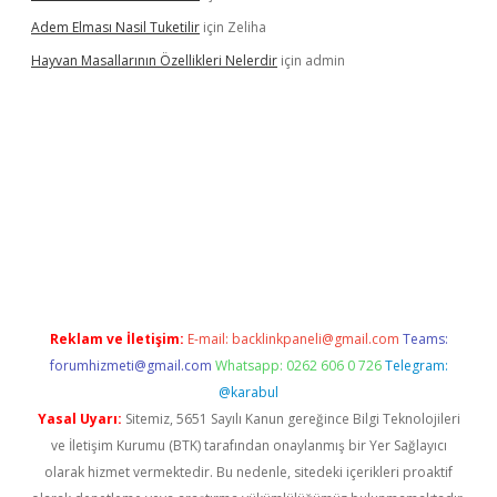
Adem Elması Nasil Tuketilir
için
Zeliha
Hayvan Masallarının Özellikleri Nelerdir
için
admin
nbet twitter
Reklam ve İletişim:
E-mail:
backlinkpaneli@gmail.com
Teams:
forumhizmeti@gmail.com
Whatsapp: 0262 606 0 726
Telegram:
@karabul
Yasal Uyarı:
Sitemiz, 5651 Sayılı Kanun gereğince Bilgi Teknolojileri
ve İletişim Kurumu (BTK) tarafından onaylanmış bir Yer Sağlayıcı
olarak hizmet vermektedir. Bu nedenle, sitedeki içerikleri proaktif