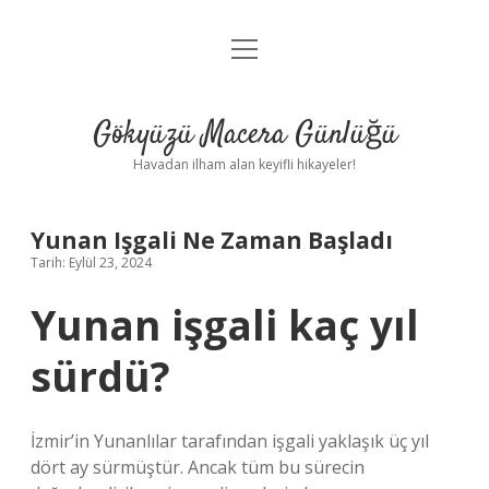
menüyü
Anasayfa
aç
Gizlilik Politikası
Gökyüzü Macera Günlüğü
Yasal Uyarı
Havadan ilham alan keyifli hikayeler!
Hakkımızda
Yunan Işgali Ne Zaman Başladı
Tarih: Eylül 23, 2024
Yunan işgali kaç yıl
sürdü?
İzmir’in Yunanlılar tarafından işgali yaklaşık üç yıl
dört ay sürmüştür. Ancak tüm bu sürecin