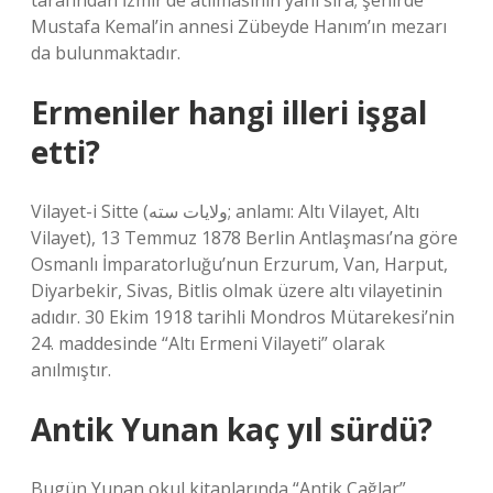
tarafından İzmir’de atılmasının yanı sıra; şehirde
Mustafa Kemal’in annesi Zübeyde Hanım’ın mezarı
da bulunmaktadır.
Ermeniler hangi illeri işgal
etti?
Vilayet-i Sitte (ولایات سته; anlamı: Altı Vilayet, Altı
Vilayet), 13 Temmuz 1878 Berlin Antlaşması’na göre
Osmanlı İmparatorluğu’nun Erzurum, Van, Harput,
Diyarbekir, Sivas, Bitlis olmak üzere altı vilayetinin
adıdır. 30 Ekim 1918 tarihli Mondros Mütarekesi’nin
24. maddesinde “Altı Ermeni Vilayeti” olarak
anılmıştır.
Antik Yunan kaç yıl sürdü?
Bugün Yunan okul kitaplarında “Antik Çağlar”,