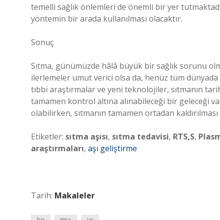
temelli sağlık önlemleri de önemli bir yer tutmaktadır
yöntemin bir arada kullanılması olacaktır.
Sonuç
Sıtma, günümüzde hâlâ büyük bir sağlık sorunu olm
ilerlemeler umut verici olsa da, henüz tüm dünyada 
tıbbi araştırmalar ve yeni teknolojiler, sıtmanın tar
tamamen kontrol altına alınabileceği bir geleceği va
olabilirken, sıtmanın tamamen ortadan kaldırılması
Etiketler:
sıtma aşısı
,
sıtma tedavisi
,
RTS,S
,
Plas
araştırmaları
,
aşı geliştirme
Tarih:
Makaleler
bir
tma
ve