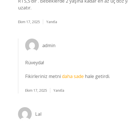
RTS,S’dir . Bebeklerde 2 yaşına kadar en az üç doz 
uzatır.
Ekim 17, 2025
Yanıtla
admin
Rüveyda!
Fikirleriniz metni
daha sade
hale getirdi.
Ekim 17, 2025
Yanıtla
Lal