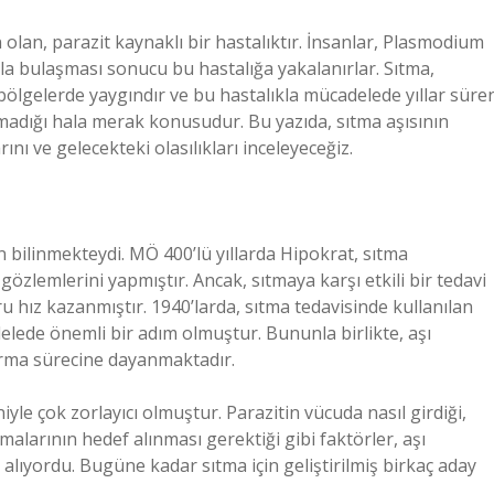
olan, parazit kaynaklı bir hastalıktır. İnsanlar, Plasmodium
ıyla bulaşması sonucu bu hastalığa yakalanırlar. Sıtma,
l bölgelerde yaygındır ve bu hastalıkla mücadelede yıllar süre
nmadığı hala merak konusudur. Bu yazıda, sıtma aşısının
nı ve gelecekteki olasılıkları inceleyeceğiz.
n bilinmekteydi. MÖ 400’lü yıllarda Hipokrat, sıtma
lk gözlemlerini yapmıştır. Ancak, sıtmaya karşı etkili bir tedavi
ğru hız kazanmıştır. 1940’larda, sıtma tedavisinde kullanılan
elede önemli bir adım olmuştur. Bununla birlikte, aşı
tırma sürecine dayanmaktadır.
iyle çok zorlayıcı olmuştur. Parazitin vücuda nasıl girdiği,
amalarının hedef alınması gerektiği gibi faktörler, aşı
alıyordu. Bugüne kadar sıtma için geliştirilmiş birkaç aday