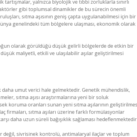
 tartışmalar, yalnızca biyolojik ve tıbbi zorluklarla sınırlı
 faktörler gibi toplumsal dinamikler de bu sürecin önemli
ruluşları, sıtma aşısının geniş çapta uygulanabilmesi için bir
rın dünya genelindeki tüm bölgelere ulaşması, ekonomik olarak
yoğun olarak görüldüğü düşük gelirli bölgelerde de etkin bir
ük maliyetli, etkili ve ulaşılabilir aşılar geliştirilmesi
k daha umut verici hale gelmektedir. Genetik mühendislik,
şmeler, sıtma aşısı araştırmalarına yeni bir soluk
sek koruma oranları sunan yeni sıtma aşılarının geliştirilmes
aç firmaları, sıtma aşıları üzerine farklı formülasyonlar
a karşı daha uzun süreli bağışıklık sağlaması hedeflenmektedir
r değil, sivrisinek kontrolü, antimalaryal ilaçlar ve toplum