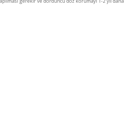
yapılması gerekir ve dördüncü doz korumayı 1-2 yıl daha