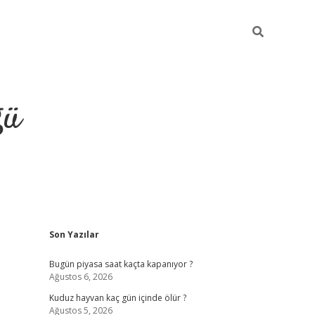
ğü
Sidebar
Son Yazılar
hiltonbet twitt
Bugün piyasa saat kaçta kapanıyor ?
Ağustos 6, 2026
Kuduz hayvan kaç gün içinde ölür ?
Ağustos 5, 2026