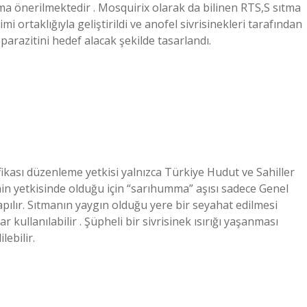
ama önerilmektedir . Mosquirix olarak da bilinen RTS,S sıtma
i ortaklığıyla geliştirildi ve anofel sivrisinekleri tarafından
razitini hedef alacak şekilde tasarlandı.
fikası düzenleme yetkisi yalnızca Türkiye Hudut ve Sahiller
in yetkisinde olduğu için “sarıhumma” aşısı sadece Genel
pılır. Sıtmanın yaygın olduğu yere bir seyahat edilmesi
kullanılabilir . Şüpheli bir sivrisinek ısırığı yaşanması
lebilir.